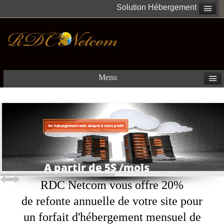
Solution Hébergement
Menu
U
n
h
é
b
e
r
g
e
m
e
n
t
w
e
b
a
d
a
p
t
é
à
v
o
t
r
e
p
r
o
f
i
l
A partir de 5$ /mois
RDC Netcom vous offre 20%
de refonte annuelle de votre site pour
un forfait d'hébergement mensuel de