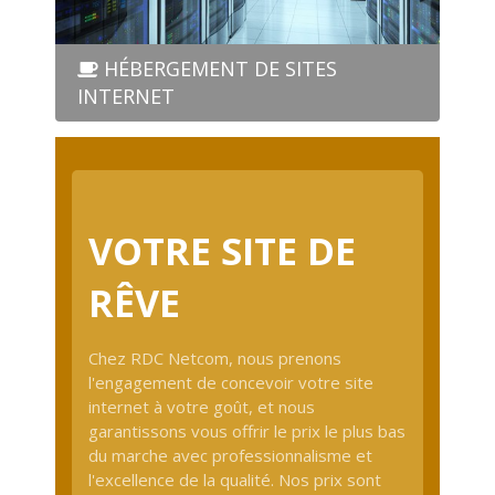
HÉBERGEMENT DE SITES
INTERNET
VOTRE SITE DE
RÊVE
Chez RDC Netcom, nous prenons
l'engagement de concevoir votre site
internet à votre goût, et nous
garantissons vous offrir le prix le plus bas
du marche avec professionnalisme et
l'excellence de la qualité. Nos prix sont