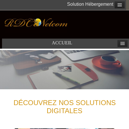
travaillant
Solution Hébergement
main
dans
la
main
avec
ACCUEIL
vous.
DÉCOUVREZ NOS SOLUTIONS
DIGITALES