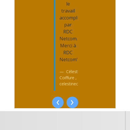
le
travail
accompli
par
RDC
Netcom.
Merci à
RDC
Netcom"
Célestine
Coiffure ,
celestinecoiffure.net
‹
›