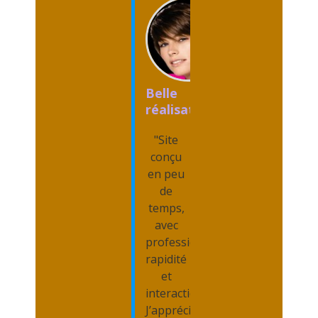
Belle
réalisation
"Site
conçu
en peu
de
temps,
avec
professionnalisme,
rapidité
et
interaction.
J’apprécie